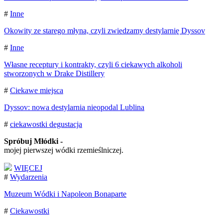
#
Inne
Okowity ze starego młyna, czyli zwiedzamy destylarnię Dyssov
#
Inne
Własne receptury i kontrakty, czyli 6 ciekawych alkoholi
stworzonych w Drake Distillery
#
Ciekawe miejsca
Dyssov: nowa destylarnia nieopodal Lublina
#
ciekawostki
degustacja
Spróbuj Młódki -
mojej pierwszej wódki rzemieślniczej.
WIĘCEJ
#
Wydarzenia
Muzeum Wódki i Napoleon Bonaparte
#
Ciekawostki