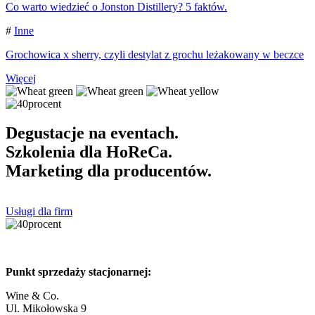
Co warto wiedzieć o Jonston Distillery? 5 faktów.
#
Inne
Grochowica x sherry, czyli destylat z grochu leżakowany w beczce
Więcej
Degustacje na eventach.
Szkolenia dla HoReCa.
Marketing dla producentów.
Usługi dla firm
Punkt sprzedaży stacjonarnej:
Wine & Co.
Ul. Mikołowska 9